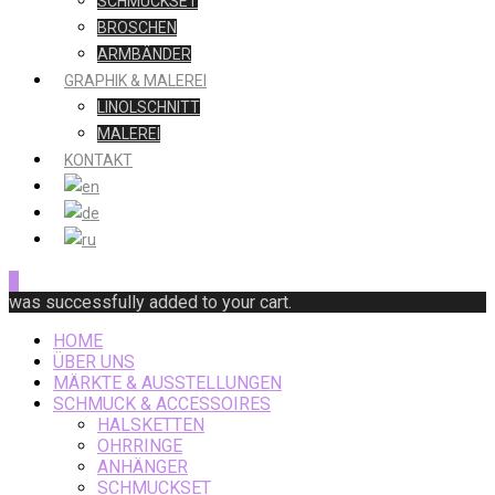
SCHMUCKSET
BROSCHEN
ARMBÄNDER
GRAPHIK & MALEREI
LINOLSCHNITT
MALEREI
KONTAKT
0
was successfully added to your cart.
HOME
ÜBER UNS
MÄRKTE & AUSSTELLUNGEN
SCHMUCK & ACCESSOIRES
HALSKETTEN
OHRRINGE
ANHÄNGER
SCHMUCKSET