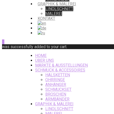
GRAPHIK & MALEREI
LINOLSCHNITT
MALEREI
KONTAKT
0
was successfully added to your cart.
HOME
ÜBER UNS
MÄRKTE & AUSSTELLUNGEN
SCHMUCK & ACCESSOIRES
HALSKETTEN
OHRRINGE
ANHÄNGER
SCHMUCKSET
BROSCHEN
ARMBÄNDER
GRAPHIK & MALEREI
LINOLSCHNITT
MALEREI