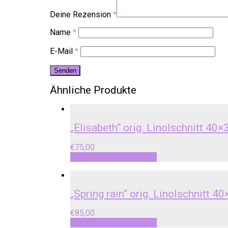
Deine Rezension
*
Name
*
E-Mail
*
Ähnliche Produkte
„Elisabeth“ orig. Linolschnitt 40×
€
75,00
€
75,00
In den Warenkorb
„Spring rain“ orig. Linolschnitt 4
€
85,00
€
85,00
In den Warenkorb