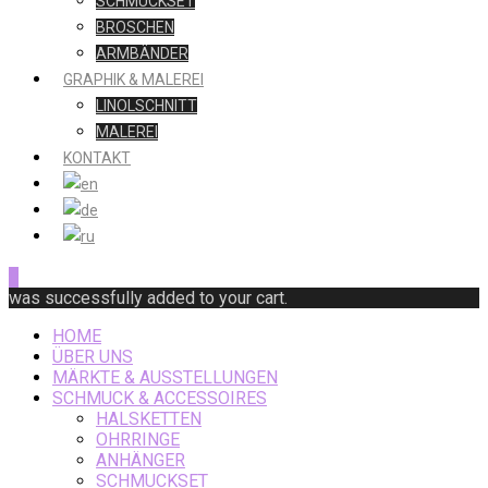
SCHMUCKSET
BROSCHEN
ARMBÄNDER
GRAPHIK & MALEREI
LINOLSCHNITT
MALEREI
KONTAKT
0
was successfully added to your cart.
HOME
ÜBER UNS
MÄRKTE & AUSSTELLUNGEN
SCHMUCK & ACCESSOIRES
HALSKETTEN
OHRRINGE
ANHÄNGER
SCHMUCKSET