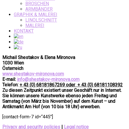
BROSCHEN
ARMBÄNDER
GRAPHIK & MALEREI
LINOLSCHNITT
MALEREI
KONTAKT
Michail Shestakov & Elena Mironova
1030 Wien
Österreich
www.shestakov-mironova.com
E-mail:
info@shestakov-mironova.com
Telefon:
+ 43 (0) 68181867269 oder + 43 (0) 68181108392
Zu diesen Zeitpunkt existiert unser Geschäft nur in Internet.
Sie können unsere Kunstwerke ebenso jeden Freitag und
Samstag (von März bis November) auf dem Kunst – und
Antikmarkt Am Hof (von 10 bis 18 Uhr) erwerben.
[contact-form-7 id=“445″]
Privacy and security policies
|
Legal notice