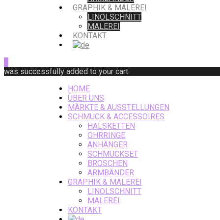
GRAPHIK & MALEREI
LINOLSCHNITT
MALEREI
KONTAKT
0
was successfully added to your cart.
HOME
ÜBER UNS
MÄRKTE & AUSSTELLUNGEN
SCHMUCK & ACCESSOIRES
HALSKETTEN
OHRRINGE
ANHÄNGER
SCHMUCKSET
BROSCHEN
ARMBÄNDER
GRAPHIK & MALEREI
LINOLSCHNITT
MALEREI
KONTAKT