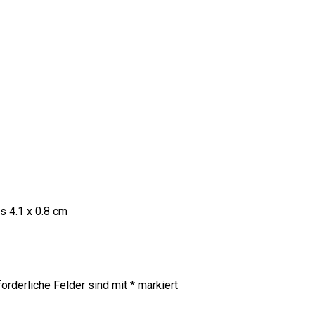
s 4.1 x 0.8 cm
orderliche Felder sind mit
*
markiert