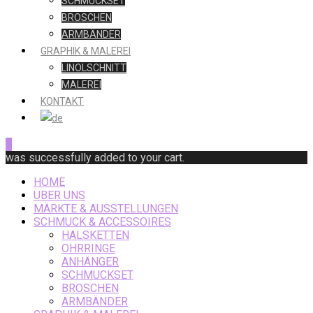
SCHMUCKSET
BROSCHEN
ARMBÄNDER
GRAPHIK & MALEREI
LINOLSCHNITT
MALEREI
KONTAKT
0
was successfully added to your cart.
HOME
ÜBER UNS
MÄRKTE & AUSSTELLUNGEN
SCHMUCK & ACCESSOIRES
HALSKETTEN
OHRRINGE
ANHÄNGER
SCHMUCKSET
BROSCHEN
ARMBÄNDER