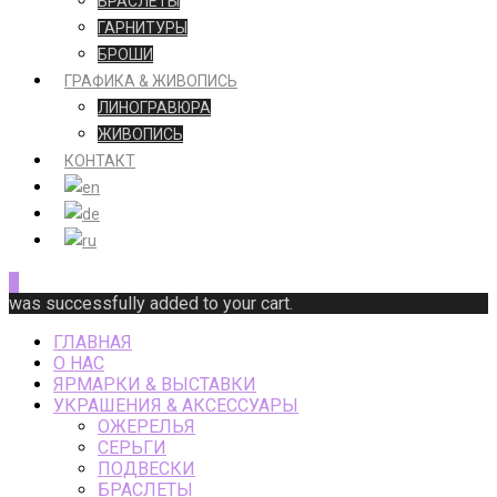
БРАСЛЕТЫ
ГАРНИТУРЫ
БРОШИ
ГРАФИКА & ЖИВОПИСЬ
ЛИНОГРАВЮРА
ЖИВОПИСЬ
КОНТАКТ
0
was successfully added to your cart.
ГЛАВНАЯ
О НАС
ЯРМАРКИ & ВЫСТАВКИ
УКРАШЕНИЯ & АКСЕССУАРЫ
ОЖЕРЕЛЬЯ
СЕРЬГИ
ПОДВЕСКИ
БРАСЛЕТЫ